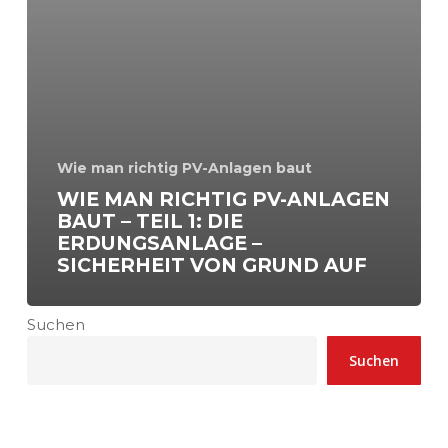
1:
Die
Erdungsanlage
–
Sicherheit
von
Grund
auf
Wie man richtig PV-Anlagen baut
WIE MAN RICHTIG PV-ANLAGEN
BAUT – TEIL 1: DIE
ERDUNGSANLAGE –
SICHERHEIT VON GRUND AUF
Suchen
Suchen