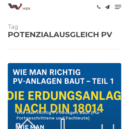
Skip
Men
to
main
content
Tag
POTENZIALAUSGLEICH PV
Wie
man
richtig
PV-
Anlagen
baut
–
Teil
Wie man richtig PV-Anlagen baut (Für
1:
Fortgeschrittene und Fachleute)
Die
WIE MAN