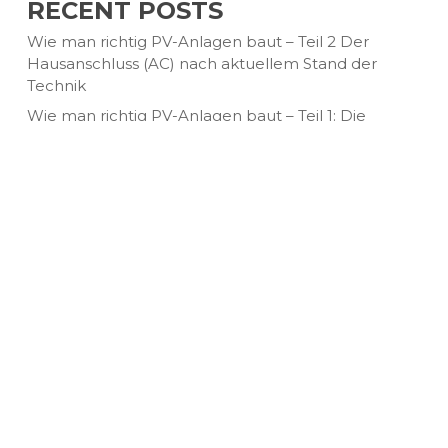
RECENT POSTS
Wie man richtig PV-Anlagen baut – Teil 2 Der
Hausanschluss (AC) nach aktuellem Stand der
Technik
Wie man richtig PV-Anlagen baut – Teil 1: Die
Erdungsanlage – Sicherheit von Grund auf (Für
Fortgeschrittene und Fachleute)
Wie man richtig PV-Anlagen baut – Teil 1: Die
Erdungsanlage – Sicherheit von Grund auf
RECENT COMMENTS
Es sind keine Kommentare vorhanden.
© 2026 WIPS Energy |
Impressum
|
Datenschutz